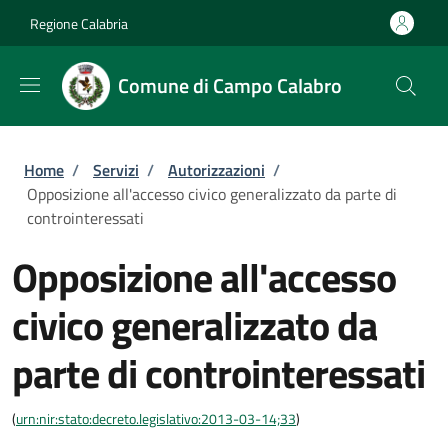
Salta al contenuto principale
Skip to footer content
Regione Calabria
Comune di Campo Calabro
Briciole di pane
Home
/
Servizi
/
Autorizzazioni
/
Opposizione all'accesso civico generalizzato da parte di
controinteressati
Opposizione all'accesso
civico generalizzato da
parte di controinteressati
(
urn:nir:stato:decreto.legislativo:2013-03-14;33
)