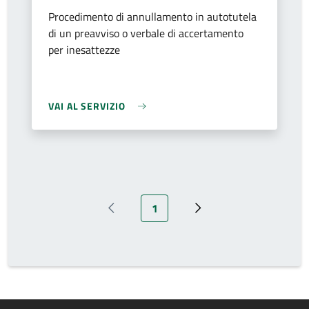
Procedimento di annullamento in autotutela
di un preavviso o verbale di accertamento
per inesattezze
VAI AL SERVIZIO
Pagina attuale
1
Pagina precedente
Prossima pagina