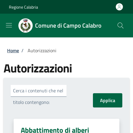
Salta al contenuto principale
Skip to footer content
Regione Calabria
Comune di Campo Calabro
Briciole di pane
Home
/
Autorizzazioni
Autorizzazioni
Cerca i contenuti che nel
titolo contengono:
Abbattimento di alberi