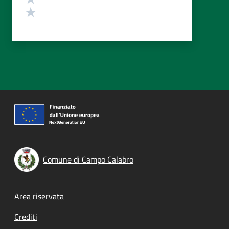
Valuta 1 stelle su 5
Comune di Campo Calabro
Footer menu
Area riservata
Crediti