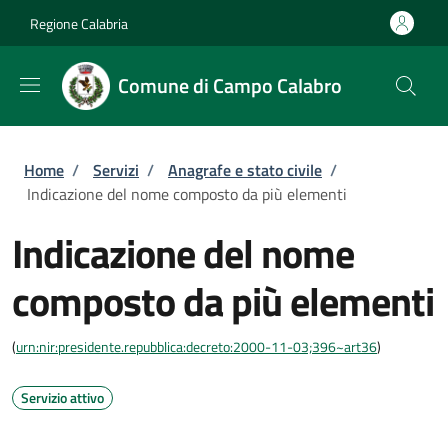
Salta al contenuto principale
Skip to footer content
Regione Calabria
Comune di Campo Calabro
Briciole di pane
Home
/
Servizi
/
Anagrafe e stato civile
/
Indicazione del nome composto da più elementi
Indicazione del nome
composto da più elementi
(
urn:nir:presidente.repubblica:decreto:2000-11-03;396~art36
)
Servizio attivo