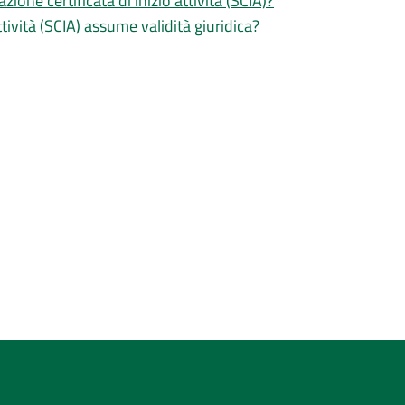
zione certificata di inizio attività (SCIA)?
tività (SCIA) assume validità giuridica?