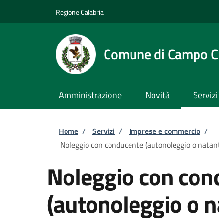
Salta al contenuto principale
Skip to footer content
Regione Calabria
Comune di Campo C
Amministrazione
Novità
Servizi
Briciole di pane
Home
/
Servizi
/
Imprese e commercio
/
Noleggio con conducente (autonoleggio o natanti) 
Noleggio con con
(autonoleggio o na