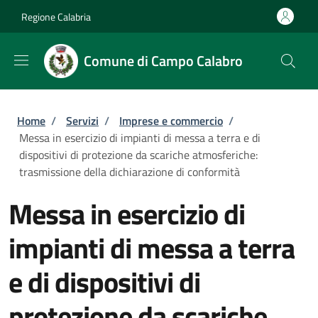
Salta al contenuto principale
Skip to footer content
Regione Calabria
Comune di Campo Calabro
Briciole di pane
Home
/
Servizi
/
Imprese e commercio
/
Messa in esercizio di impianti di messa a terra e di
dispositivi di protezione da scariche atmosferiche:
trasmissione della dichiarazione di conformità
Messa in esercizio di
impianti di messa a terra
e di dispositivi di
protezione da scariche