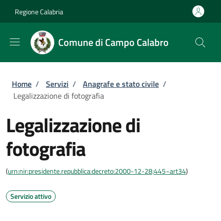
Salta al contenuto principale
Skip to footer content
Regione Calabria
Comune di Campo Calabro
Briciole di pane
Home
/
Servizi
/
Anagrafe e stato civile
/
Legalizzazione di fotografia
Legalizzazione di
fotografia
(
urn:nir:presidente.repubblica:decreto:2000-12-28;445~art34
)
Servizio attivo