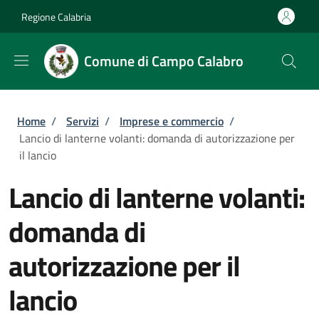
Salta al contenuto principale
Skip to footer content
Regione Calabria
Comune di Campo Calabro
Briciole di pane
Home
/
Servizi
/
Imprese e commercio
/
Lancio di lanterne volanti: domanda di autorizzazione per
il lancio
Lancio di lanterne volanti:
domanda di
autorizzazione per il
lancio