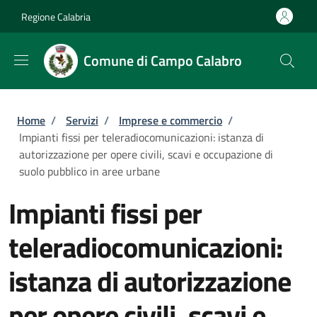
Salta al contenuto principale
Skip to footer content
Regione Calabria
Comune di Campo Calabro
Briciole di pane
Home
/
Servizi
/
Imprese e commercio
/
Impianti fissi per teleradiocomunicazioni: istanza di
autorizzazione per opere civili, scavi e occupazione di
suolo pubblico in aree urbane
Impianti fissi per
teleradiocomunicazioni:
istanza di autorizzazione
per opere civili, scavi e