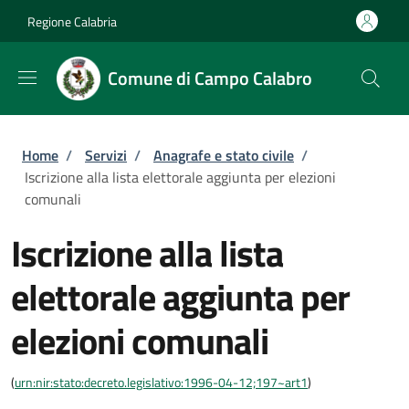
Salta al contenuto principale
Skip to footer content
Regione Calabria
Comune di Campo Calabro
Briciole di pane
Home
/
Servizi
/
Anagrafe e stato civile
/
Iscrizione alla lista elettorale aggiunta per elezioni
comunali
Iscrizione alla lista
elettorale aggiunta per
elezioni comunali
(
urn:nir:stato:decreto.legislativo:1996-04-12;197~art1
)