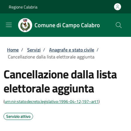
Salta al contenuto principale
Skip to footer content
Regione Calabria
Comune di Campo Calabro
Briciole di pane
Home
/
Servizi
/
Anagrafe e stato civile
/
Cancellazione dalla lista elettorale aggiunta
Cancellazione dalla lista
elettorale aggiunta
(
urn:nir:stato:decreto.legislativo:1996-04-12;197~art1
)
Servizio attivo