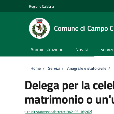
Salta al contenuto principale
Skip to footer content
Regione Calabria
Comune di Campo C
Amministrazione
Novità
Servizi
Briciole di pane
Home
/
Servizi
/
Anagrafe e stato civile
/
Delega per la cel
matrimonio o un'u
(
urn:nir:stato:regio.decreto:1942-03-16;262
)