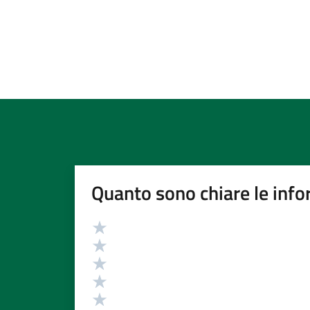
Quanto sono chiare le info
Valutazione
Valuta 5 stelle su 5
Valuta 4 stelle su 5
Valuta 3 stelle su 5
Valuta 2 stelle su 5
Valuta 1 stelle su 5