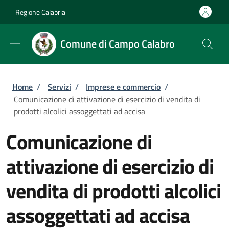
Salta al contenuto principale
Skip to footer content
Regione Calabria
Comune di Campo Calabro
Briciole di pane
Home
/
Servizi
/
Imprese e commercio
/
Comunicazione di attivazione di esercizio di vendita di
prodotti alcolici assoggettati ad accisa
Comunicazione di
attivazione di esercizio di
vendita di prodotti alcolici
assoggettati ad accisa