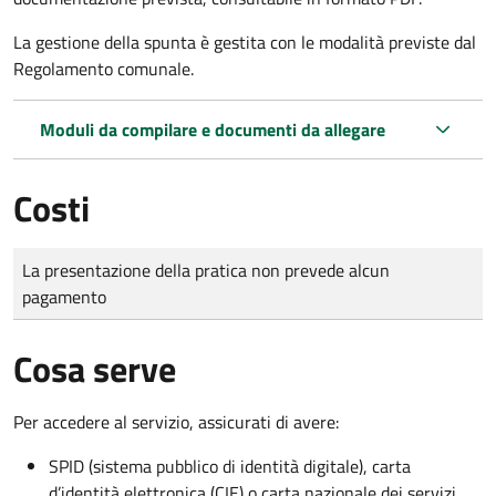
La gestione della spunta è gestita con le modalità previste dal
Regolamento comunale.
Moduli da compilare e documenti da allegare
Costi
Tipo di pagamento
Importo
La presentazione della pratica non prevede alcun
pagamento
Cosa serve
Per accedere al servizio, assicurati di avere:
SPID (sistema pubblico di identità digitale), carta
d’identità elettronica (CIE) o carta nazionale dei servizi