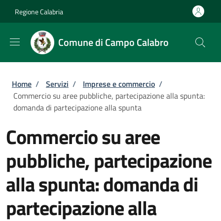
Salta al contenuto principale
Skip to footer content
Regione Calabria
Comune di Campo Calabro
Briciole di pane
Home
/
Servizi
/
Imprese e commercio
/
Commercio su aree pubbliche, partecipazione alla spunta:
domanda di partecipazione alla spunta
Commercio su aree
pubbliche, partecipazione
alla spunta: domanda di
partecipazione alla