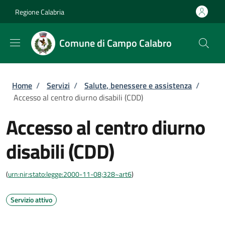
Salta al contenuto principale
Skip to footer content
Regione Calabria
Comune di Campo Calabro
Briciole di pane
Home
/
Servizi
/
Salute, benessere e assistenza
/
Accesso al centro diurno disabili (CDD)
Accesso al centro diurno
disabili (CDD)
(
urn:nir:stato:legge:2000-11-08;328~art6
)
Servizio attivo