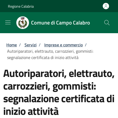
Salta al contenuto principale
Skip to footer content
Regione Calabria
Comune di Campo Calabro
Briciole di pane
Home
/
Servizi
/
Imprese e commercio
/
Autoriparatori, elettrauto, carrozzieri, gommisti:
segnalazione certificata di inizio attività
Autoriparatori, elettrauto,
carrozzieri, gommisti:
segnalazione certificata di
inizio attività