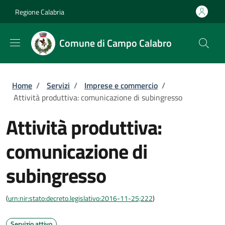
Salta al contenuto principale
Skip to footer content
Regione Calabria
Comune di Campo Calabro
Briciole di pane
Home
/
Servizi
/
Imprese e commercio
/
Attività produttiva: comunicazione di subingresso
Attività produttiva:
comunicazione di
subingresso
(
urn:nir:stato:decreto.legislativo:2016-11-25;222
)
Servizio attivo