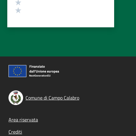
Valuta 2 stelle su 5
Valuta 1 stelle su 5
Comune di Campo Calabro
Footer menu
Area riservata
Crediti