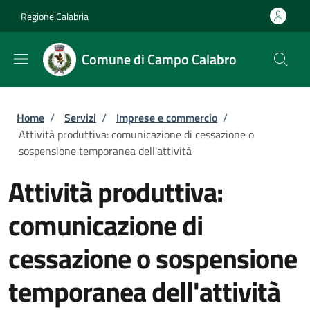
Salta al contenuto principale
Skip to footer content
Regione Calabria
Comune di Campo Calabro
Briciole di pane
Home
/
Servizi
/
Imprese e commercio
/
Attività produttiva: comunicazione di cessazione o
sospensione temporanea dell'attività
Attività produttiva:
comunicazione di
cessazione o sospensione
temporanea dell'attività