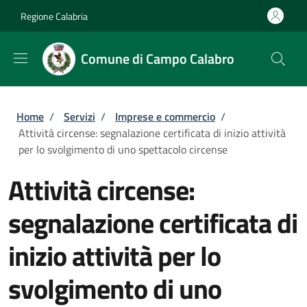
Salta al contenuto principale
Skip to footer content
Regione Calabria
Comune di Campo Calabro
Briciole di pane
Home
/
Servizi
/
Imprese e commercio
/
Attività circense: segnalazione certificata di inizio attività
per lo svolgimento di uno spettacolo circense
Attività circense:
segnalazione certificata di
inizio attività per lo
svolgimento di uno