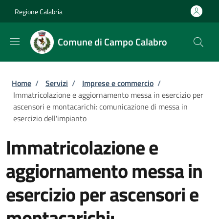
Salta al contenuto principale
Skip to footer content
Regione Calabria
Comune di Campo Calabro
Briciole di pane
Home
/
Servizi
/
Imprese e commercio
/
Immatricolazione e aggiornamento messa in esercizio per
ascensori e montacarichi: comunicazione di messa in
esercizio dell'impianto
Immatricolazione e
aggiornamento messa in
esercizio per ascensori e
montacarichi: