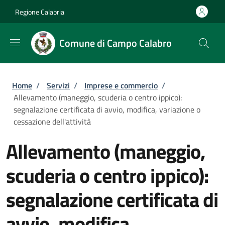
Salta al contenuto principale
Skip to footer content
Regione Calabria
Comune di Campo Calabro
Briciole di pane
Home
/
Servizi
/
Imprese e commercio
/
Allevamento (maneggio, scuderia o centro ippico):
segnalazione certificata di avvio, modifica, variazione o
cessazione dell'attività
Allevamento (maneggio,
scuderia o centro ippico):
segnalazione certificata di
avvio, modifica,