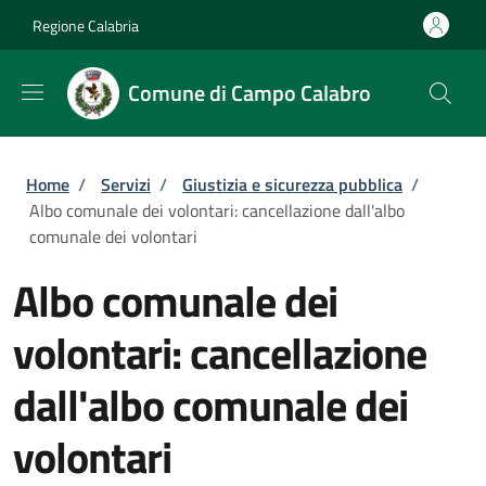
Salta al contenuto principale
Skip to footer content
Regione Calabria
Comune di Campo Calabro
Briciole di pane
Home
/
Servizi
/
Giustizia e sicurezza pubblica
/
Albo comunale dei volontari: cancellazione dall'albo
comunale dei volontari
Albo comunale dei
volontari: cancellazione
dall'albo comunale dei
volontari