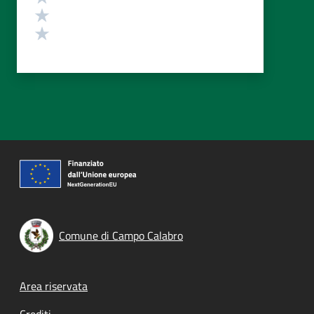
Valuta 2 stelle su 5
Valuta 1 stelle su 5
Comune di Campo Calabro
Footer menu
Area riservata
Crediti