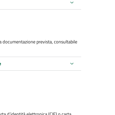
 la documentazione prevista, consultabile
e
rta d’identità elettronica (CIE) o carta