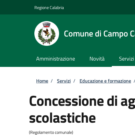
Salta al contenuto principale
Skip to footer content
Regione Calabria
Comune di Campo C
Amministrazione
Novità
Servizi
Briciole di pane
Home
/
Servizi
/
Educazione e formazione
Concessione di ag
scolastiche
(Regolamento comunale)