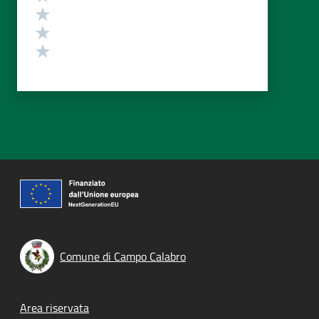
Valuta 3 stelle su 5
Valuta 2 stelle su 5
Valuta 1 stelle su 5
Comune di Campo Calabro
Footer menu
Area riservata