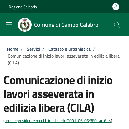
Salta al contenuto principale
Skip to footer content
Regione Calabria
Comune di Campo Calabro
Briciole di pane
Home
/
Servizi
/
Catasto e urbanistica
/
Comunicazione di inizio lavori asseverata in edilizia libera
(CILA)
Comunicazione di inizio
lavori asseverata in
edilizia libera (CILA)
(
urn:nir:presidente.repubblica:decreto:2001-06-06;380~art6bis
)