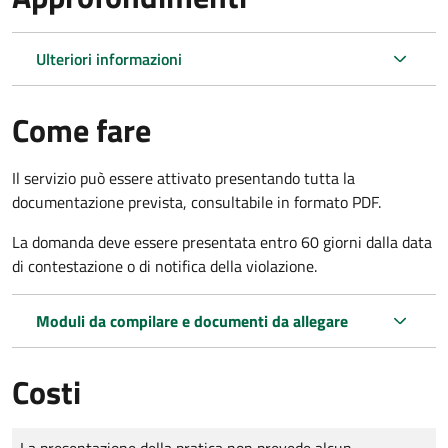
Ulteriori informazioni
Come fare
Il servizio può essere attivato presentando tutta la
documentazione prevista, consultabile in formato PDF.
La domanda deve essere presentata entro 60 giorni dalla data
di contestazione o di notifica della violazione.
Moduli da compilare e documenti da allegare
Costi
Tipo di pagamento
Importo
La presentazione della pratica non prevede alcun