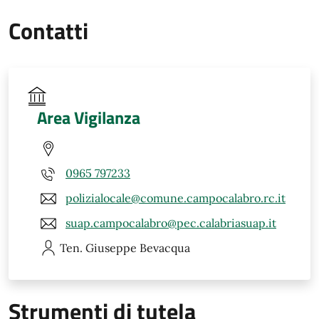
Contatti
Area Vigilanza
0965 797233
polizialocale@comune.campocalabro.rc.it
suap.campocalabro@pec.calabriasuap.it
Ten. Giuseppe
Bevacqua
Strumenti di tutela