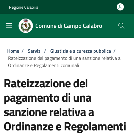
Salta al contenuto principale
Skip to footer content
Regione Calabria
Comune di Campo Calabro
Briciole di pane
Home
/
Servizi
/
Giustizia e sicurezza pubblica
/
Rateizzazione del pagamento di una sanzione relativa a
Ordinanze e Regolamenti comunali
Rateizzazione del
pagamento di una
sanzione relativa a
Ordinanze e Regolamenti