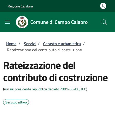
Salta al contenuto principale
Skip to footer content
Regione Calabria
Comune di Campo Calabro
Briciole di pane
Home
/
Servizi
/
Catasto e urbanistica
/
Rateizzazione del contributo di costruzione
Rateizzazione del
contributo di costruzione
(
urn:nir:presidente.repubblica:decreto:2001-06-06;380
)
Servizio attivo