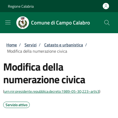
Salta al contenuto principale
Skip to footer content
Regione Calabria
Comune di Campo Calabro
Briciole di pane
Home
/
Servizi
/
Catasto e urbanistica
/
Modifica della numerazione civica
Modifica della
numerazione civica
(
urn:nir:presidente.repubblica:decreto:1989-05-30;223~art43
)
Servizio attivo