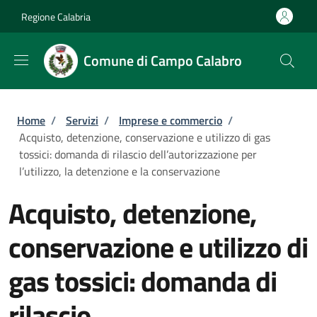
Salta al contenuto principale
Skip to footer content
Regione Calabria
Comune di Campo Calabro
Briciole di pane
Home
/
Servizi
/
Imprese e commercio
/
Acquisto, detenzione, conservazione e utilizzo di gas
tossici: domanda di rilascio dell’autorizzazione per
l’utilizzo, la detenzione e la conservazione
Acquisto, detenzione,
conservazione e utilizzo di
gas tossici: domanda di
rilascio