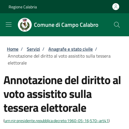
Salta al contenuto principale
Skip to footer content
Regione Calabria
Comune di Campo Calabro
Briciole di pane
Home
/
Servizi
/
Anagrafe e stato civile
/
Annotazione del diritto al voto assistito sulla tessera
elettorale
Annotazione del diritto al
voto assistito sulla
tessera elettorale
(
urn:nir:presidente.repubblica:decreto:1960-05-16;570~art41
)