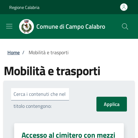
Salta al contenuto principale
Skip to footer content
Regione Calabria
Comune di Campo Calabro
Briciole di pane
Home
/
Mobilità e trasporti
Mobilità e trasporti
Cerca i contenuti che nel
titolo contengono:
Accesso al cimitero con mezzi