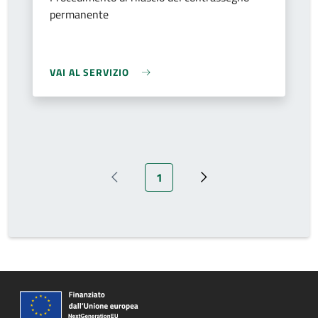
permanente
VAI AL SERVIZIO
Pagina attuale
1
Pagina precedente
Prossima pagina