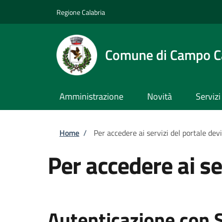
Salta al contenuto principale
Skip to footer content
Regione Calabria
Comune di Campo C
Amministrazione
Novità
Servizi
Briciole di pane
Home
/
Per accedere ai servizi del portale dev
Per accedere ai se
Autenticazione con 