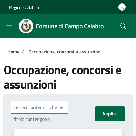
Salta al contenuto principale
Skip to footer content
Regione Calabria
Comune di Campo Calabro
Briciole di pane
Home
/
Occupazione, concorsi e assunzioni
Occupazione, concorsi e
assunzioni
Cerca i contenuti che nel
titolo contengono: