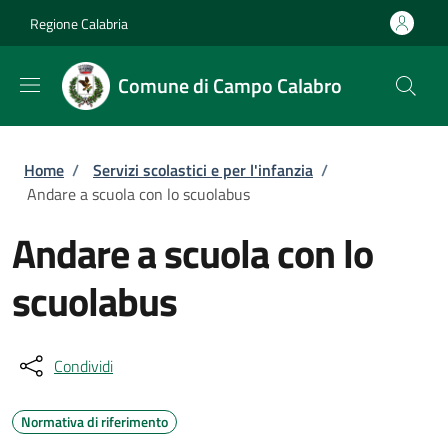
Salta al contenuto principale
Skip to footer content
Regione Calabria
Comune di Campo Calabro
Briciole di pane
Home
/
Servizi scolastici e per l'infanzia
/
Andare a scuola con lo scuolabus
Andare a scuola con lo
scuolabus
Condividi
Normativa di riferimento