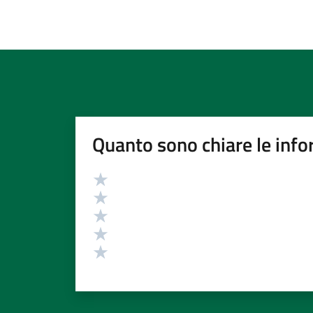
Quanto sono chiare le info
Valutazione
Valuta 5 stelle su 5
Valuta 4 stelle su 5
Valuta 3 stelle su 5
Valuta 2 stelle su 5
Valuta 1 stelle su 5