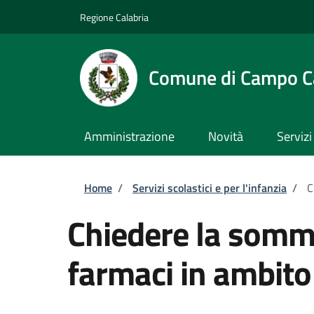
Salta al contenuto principale
Skip to footer content
Regione Calabria
Comune di Campo C
Amministrazione
Novità
Servizi
Briciole di pane
Home
/
Servizi scolastici e per l'infanzia
/
C
Chiedere la sommi
farmaci in ambito