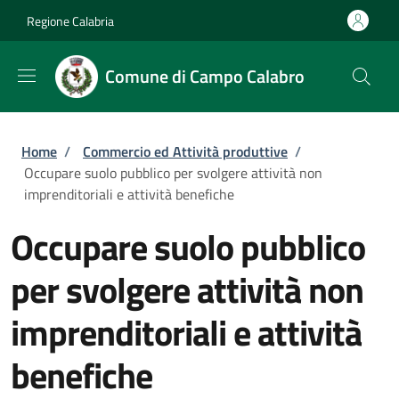
Salta al contenuto principale
Skip to footer content
Regione Calabria
Comune di Campo Calabro
Briciole di pane
Home
/
Commercio ed Attività produttive
/
Occupare suolo pubblico per svolgere attività non
imprenditoriali e attività benefiche
Occupare suolo pubblico
per svolgere attività non
imprenditoriali e attività
benefiche